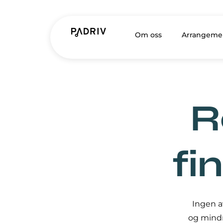
Om oss
Arrangeme
R
fi
Ingen a
og mindr