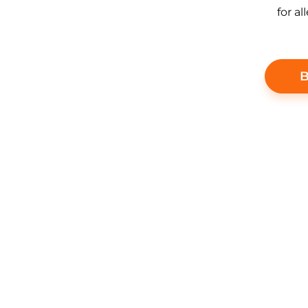
for al
B