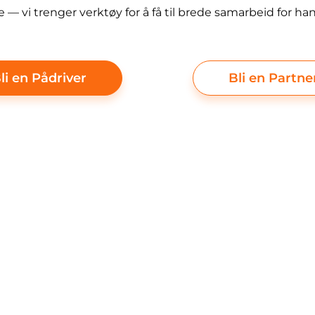
le — vi trenger verktøy for å få til brede samarbeid for ha
li en Pådriver
Bli en Partne