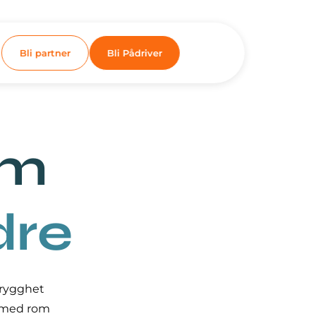
Bli partner
Bli Pådriver
om
dre
trygghet
r med rom