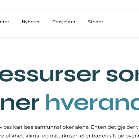
nter
Nyheter
Prosjekter
Steder
essurser s
nner
hveran
v oss kan løse samfunnsfloker alene. Enten det gjelder 
e ulikhet, klima- og naturkrisen eller bærekraftige bye